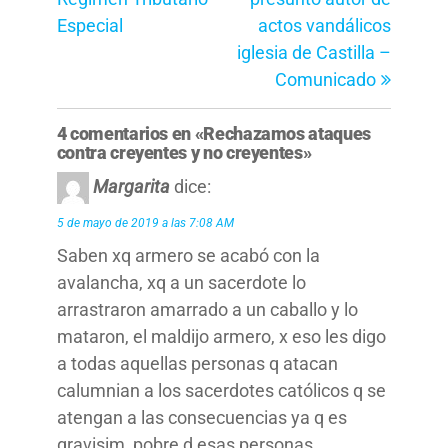
entradas
Especial
actos vandálicos
iglesia de Castilla –
Comunicado
4 comentarios en «Rechazamos ataques
contra creyentes y no creyentes»
Margarita
dice:
5 de mayo de 2019 a las 7:08 AM
Saben xq armero se acabó con la
avalancha, xq a un sacerdote lo
arrastraron amarrado a un caballo y lo
mataron, el maldijo armero, x eso les digo
a todas aquellas personas q atacan
calumnian a los sacerdotes católicos q se
atengan a las consecuencias ya q es
gravisim, pobre d esas personas