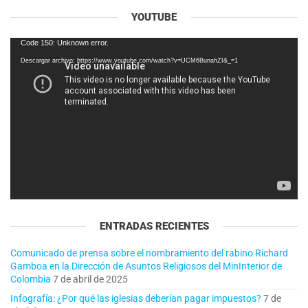
YOUTUBE
Reproductor
Code 150: Unknown error.
de
Descargar archivo: https://www.youtube.com/watch?v=UCM6BunahZI&_=1
vídeo
ENTRADAS RECIENTES
Comunicado de prensa sobre el nombramiento del rabino Richard
Gamboa en la Dirección de Asuntos Religiosos del MinInterior de
Colombia
7 de abril de 2025
Infografía: ¿Por qué las iglesias deberían pagar impuestos?
7 de