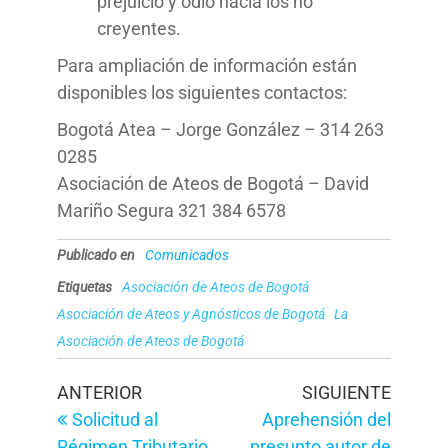
prejuicio y odio hacia los no
creyentes.
Para ampliación de información están
disponibles los siguientes contactos:
Bogotá Atea – Jorge González – 314 263
0285
Asociación de Ateos de Bogotá – David
Mariño Segura 321 384 6578
Publicado en
Comunicados
Etiquetas
Asociación de Ateos de Bogotá
Asociación de Ateos y Agnósticos de Bogotá
La
Asociación de Ateos de Bogotá
Navegación
Entrada
Entrad
ANTERIOR
SIGUIENTE
anterior
siguien
Solicitud al
Aprehensión del
de
Régimen Tributario
presunto autor de