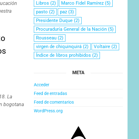
ducación
Libros
(2)
Marco Fidel Ramírez
(5)
uestra
pasto
(2)
paz
(3)
Presidente Duque
(2)
Procuraduría General de la Nación
(5)
to
Rousseau
(2)
virgen de chiquinquirá
(2)
Voltaire
(2)
os
Índice de libros prohibidos
(2)
META
Acceder
Feed de entradas
18. La
Feed de comentarios
ón bogotana
WordPress.org