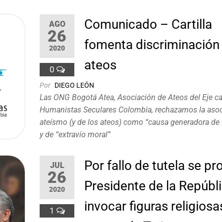
Comunicado – Cartilla
AGO
26
fomenta discriminación
2020
ateos
0
Por
DIEGO LEÓN
Las ONG Bogotá Atea, Asociación de Ateos del Eje ca
Humanistas Seculares Colombia, rechazamos la asoc
ateísmo (y de los ateos) como “causa generadora de 
y de “extravío moral”
Por fallo de tutela se pr
JUL
26
Presidente de la Repúbl
2020
invocar figuras religiosa
1