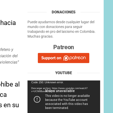
DONACIONES
 hacia
Puede ayudarnos desde cualquier lugar del
mundo con donaciones para seguir
trabajando en pro del laicismo en Colombia.
Muchas gracias.
Patreon
fetero y
iación del
violencias”
YOUTUBE
Reproductor
ohíbe al
Code 150: Unknown error.
de
Descargar archivo: https://www.youtube.com/watch?
vídeo
v=UCM6BunahZI&_=1
ica
s en su