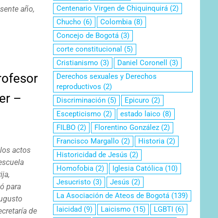
Centenario Virgen de Chiquinquirá
(2)
esente año,
Chucho
(6)
Colombia
(8)
Concejo de Bogotá
(3)
corte constitucional
(5)
Cristianismo
(3)
Daniel Coronell
(3)
rofesor
Derechos sexuales y Derechos
reproductivos
(2)
er –
Discriminación
(5)
Epicuro
(2)
Escepticismo
(2)
estado laico
(8)
FILBO
(2)
Florentino González
(2)
Francisco Margallo
(2)
Historia
(2)
os actos
Historicidad de Jesús
(2)
 escuela
Homofobia
(2)
Iglesia Católica
(10)
ja,
Jesucristo
(3)
Jesús
(2)
nó para
La Asociación de Ateos de Bogotá
(139)
Augusto
laicidad
(9)
Laicismo
(15)
LGBTI
(6)
cretaría de