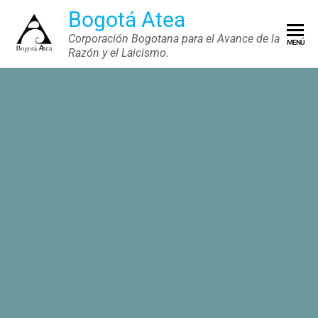
Saltar
Bogotá Atea
al
Corporación Bogotana para el Avance de la
MENÚ
contenido
Razón y el Laicismo.