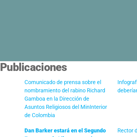
Publicaciones
Comunicado de prensa sobre el
Infograf
nombramiento del rabino Richard
debería
Gamboa en la Dirección de
Asuntos Religiosos del MinInterior
de Colombia
Dan Barker estará en el Segundo
Rector d