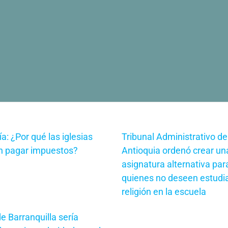
ía: ¿Por qué las iglesias
Tribunal Administrativo de
n pagar impuestos?
Antioquia ordenó crear un
asignatura alternativa par
quienes no deseen estudi
religión en la escuela
e Barranquilla sería