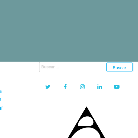
Buscar:
a
a
ar