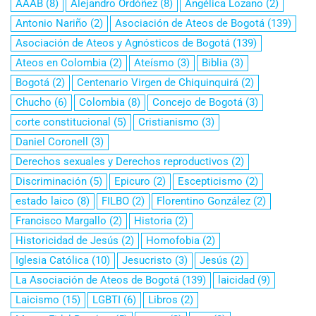
AAAB
(8)
Alejandro Ordóñez
(8)
Angélica Lozano
(2)
Antonio Nariño
(2)
Asociación de Ateos de Bogotá
(139)
Asociación de Ateos y Agnósticos de Bogotá
(139)
Ateos en Colombia
(2)
Ateísmo
(3)
Biblia
(3)
Bogotá
(2)
Centenario Virgen de Chiquinquirá
(2)
Chucho
(6)
Colombia
(8)
Concejo de Bogotá
(3)
corte constitucional
(5)
Cristianismo
(3)
Daniel Coronell
(3)
Derechos sexuales y Derechos reproductivos
(2)
Discriminación
(5)
Epicuro
(2)
Escepticismo
(2)
estado laico
(8)
FILBO
(2)
Florentino González
(2)
Francisco Margallo
(2)
Historia
(2)
Historicidad de Jesús
(2)
Homofobia
(2)
Iglesia Católica
(10)
Jesucristo
(3)
Jesús
(2)
La Asociación de Ateos de Bogotá
(139)
laicidad
(9)
Laicismo
(15)
LGBTI
(6)
Libros
(2)