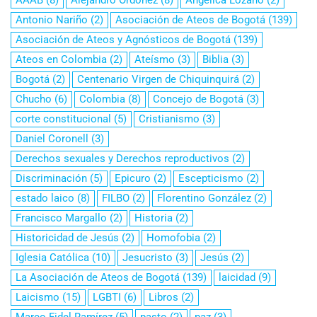
Antonio Nariño
(2)
Asociación de Ateos de Bogotá
(139)
Asociación de Ateos y Agnósticos de Bogotá
(139)
Ateos en Colombia
(2)
Ateísmo
(3)
Biblia
(3)
Bogotá
(2)
Centenario Virgen de Chiquinquirá
(2)
Chucho
(6)
Colombia
(8)
Concejo de Bogotá
(3)
corte constitucional
(5)
Cristianismo
(3)
Daniel Coronell
(3)
Derechos sexuales y Derechos reproductivos
(2)
Discriminación
(5)
Epicuro
(2)
Escepticismo
(2)
estado laico
(8)
FILBO
(2)
Florentino González
(2)
Francisco Margallo
(2)
Historia
(2)
Historicidad de Jesús
(2)
Homofobia
(2)
Iglesia Católica
(10)
Jesucristo
(3)
Jesús
(2)
La Asociación de Ateos de Bogotá
(139)
laicidad
(9)
Laicismo
(15)
LGBTI
(6)
Libros
(2)
Marco Fidel Ramírez
(5)
pasto
(2)
paz
(3)