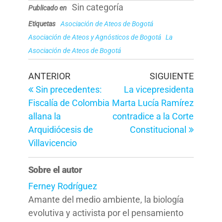
Sin categoría
Publicado en
Etiquetas
Asociación de Ateos de Bogotá
Asociación de Ateos y Agnósticos de Bogotá
La
Asociación de Ateos de Bogotá
Navegación
Entrada
Entrad
ANTERIOR
SIGUIENTE
anterior
siguien
Sin precedentes:
La vicepresidenta
de
Fiscalía de Colombia
Marta Lucía Ramírez
entradas
allana la
contradice a la Corte
Arquidiócesis de
Constitucional
Villavicencio
Sobre el autor
Ferney Rodríguez
Amante del medio ambiente, la biología
evolutiva y activista por el pensamiento