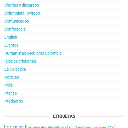
Charlas y discursos
Columnista Invitado
Comunicados
Conferencia
English
Eventos
Humanistas Seculares Colombia
Iglesias cristianas
La Colectiva
Noticias
Pelis
Prensa
Productos
ETIQUETAS
AAAB
(8)
Alejandro Ordóñez
(8)
Angélica Lozano
(2)