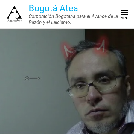
Saltar
Bogotá Atea
al
Corporación Bogotana para el Avance de la
MENÚ
contenido
Razón y el Laicismo.