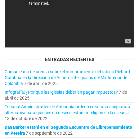
ENTRADAS RECIENTES
Comunicado de prensa sobre el nombramiento del rabino Richard
Gamboa en la Dirección de Asuntos Religiosos del MinInterior de
Colombia
7 de abril de 2025
Infografía: ¿Por qué las iglesias deberían pagar impuestos?
7 de
abril de 2025
Tribunal Administrativo de Antioquia ordenó crear una asignatura
alternativa para quienes no deseen estudiar religión en la escuela
13 de octubre de 2022
Dan Barker estará en el Segundo Encuentro de Librepensamiento
en Pereira
7 de septiembre de 2022