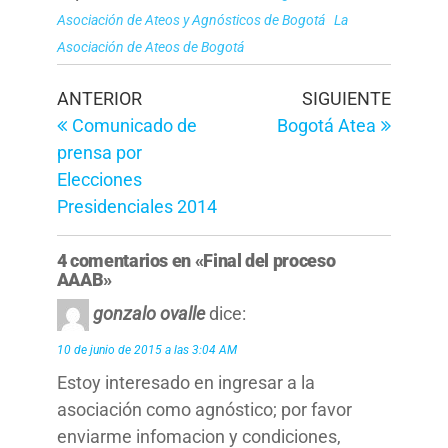
Asociación de Ateos y Agnósticos de Bogotá
La
Asociación de Ateos de Bogotá
Navegación
Entrada
Entrad
ANTERIOR
SIGUIENTE
anterior
siguien
Comunicado de
Bogotá Atea
de
prensa por
entradas
Elecciones
Presidenciales 2014
4 comentarios en «Final del proceso
AAAB»
gonzalo ovalle
dice:
10 de junio de 2015 a las 3:04 AM
Estoy interesado en ingresar a la
asociación como agnóstico; por favor
enviarme infomacion y condiciones,