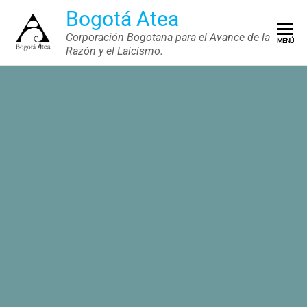
Saltar
Bogotá Atea
al
Corporación Bogotana para el Avance de la
MENÚ
contenido
Razón y el Laicismo.