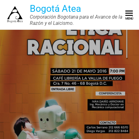
Saltar
Bogotá Atea
al
Corporación Bogotana para el Avance de la
MENÚ
contenido
Razón y el Laicismo.