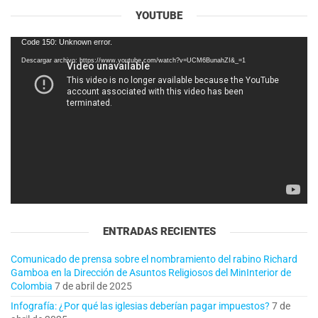
YOUTUBE
Reproductor
Code 150: Unknown error.
de
Descargar archivo: https://www.youtube.com/watch?v=UCM6BunahZI&_=1
vídeo
ENTRADAS RECIENTES
Comunicado de prensa sobre el nombramiento del rabino Richard
Gamboa en la Dirección de Asuntos Religiosos del MinInterior de
Colombia
7 de abril de 2025
Infografía: ¿Por qué las iglesias deberían pagar impuestos?
7 de