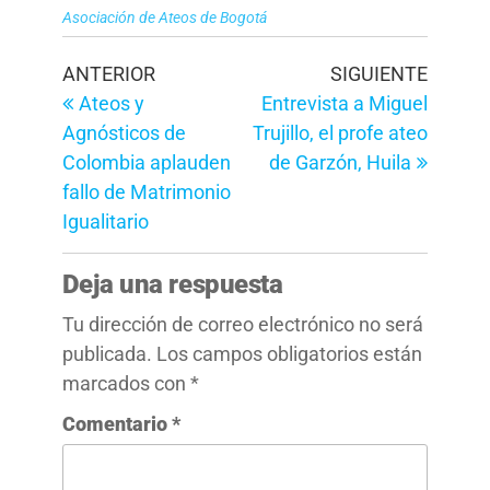
Asociación de Ateos de Bogotá
Navegación
Entrada
Entrad
ANTERIOR
SIGUIENTE
anterior
siguien
Ateos y
Entrevista a Miguel
de
Agnósticos de
Trujillo, el profe ateo
entradas
Colombia aplauden
de Garzón, Huila
fallo de Matrimonio
Igualitario
Deja una respuesta
Tu dirección de correo electrónico no será
publicada.
Los campos obligatorios están
marcados con
*
Comentario
*