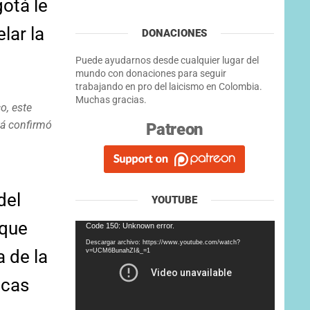
otá le
lar la
DONACIONES
Puede ayudarnos desde cualquier lugar del
mundo con donaciones para seguir
trabajando en pro del laicismo en Colombia.
Muchas gracias.
co, este
tá confirmó
Patreon
del
YOUTUBE
 que
Reproductor
Code 150: Unknown error.
de
Descargar archivo: https://www.youtube.com/watch?
 de la
vídeo
v=UCM6BunahZI&_=1
icas