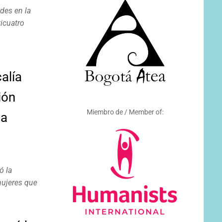
ades en la
ticuatro
alía
ión
Miembro de / Member of:
 a
ó la
mujeres que