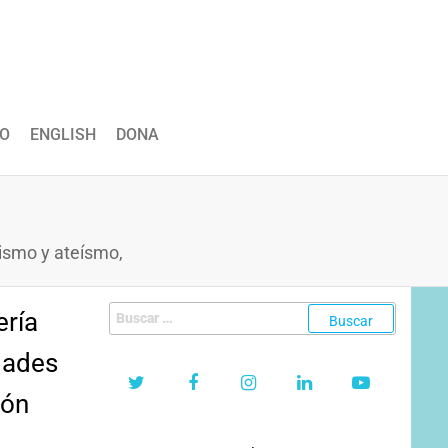
O
ENGLISH
DONA
cismo y ateísmo,
Buscar:
ería
idades
ión