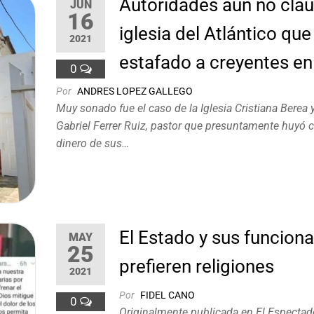
Autoridades aún no cla
JUN
16
iglesia del Atlántico que
2021
estafado a creyentes en
0
Por
ANDRES LOPEZ GALLEGO
Muy sonado fue el caso de la Iglesia Cristiana Berea y
Gabriel Ferrer Ruiz, pastor que presuntamente huyó c
dinero de sus…
El Estado y sus funciona
MAY
25
prefieren religiones
2021
Por
FIDEL CANO
0
Originalmente publicada en El Espectado