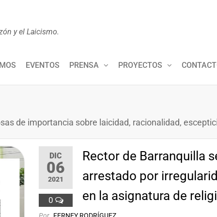
zón y el Laicismo.
OMOS
EVENTOS
PRENSA
PROYECTOS
CONTACT
osas de importancia sobre laicidad, racionalidad, escepti
Rector de Barranquilla s
DIC
06
arrestado por irregular
2021
en la asignatura de relig
0
Por
FERNEY RODRÍGUEZ