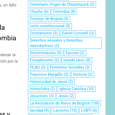
Centenario Virgen de Chiquinquirá
(2)
, un fallo
Chucho
(6)
Colombia
(8)
Concejo de Bogotá
(3)
la
corte constitucional
(5)
Cristianismo
(3)
Daniel Coronell
(3)
lombia
Derechos sexuales y Derechos
reproductivos
(2)
Discriminación
(5)
Epicuro
(2)
ndenan la
Escepticismo
(2)
estado laico
(8)
ción por la
FILBO
(2)
Florentino González
(2)
Francisco Margallo
(2)
Historia
(2)
Historicidad de Jesús
(2)
Homofobia
(2)
Iglesia Católica
(10)
Jesucristo
(3)
Jesús
(2)
La Asociación de Ateos de Bogotá
(139)
laicidad
(9)
Laicismo
(15)
LGBTI
(6)
es y