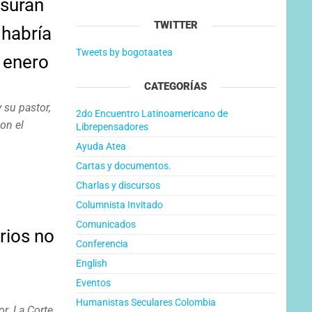
usuran
TWITTER
 habría
Tweets by bogotaatea
 enero
CATEGORÍAS
 su pastor,
2do Encuentro Latinoamericano de
on el
Librepensadores
Ayuda Atea
Cartas y documentos.
Charlas y discursos
Columnista Invitado
Comunicados
rios no
Conferencia
English
Eventos
Humanistas Seculares Colombia
r. La Corte