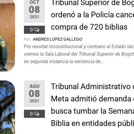
Tribunal Superior de Bog
OCT
08
ordenó a la Policía cance
2021
compra de 720 biblias
0
Por
ANDRES LOPEZ GALLEGO
Por resultar inconstitucional y contrario al Estado lai
viernes la Sala Laboral del Tribunal Superior de Bogo
en segunda instancia la sentencia de…
Tribunal Administrativo 
AGO
08
Meta admitió demanda
2021
busca tumbar la Semana
0
Biblia en entidades públ