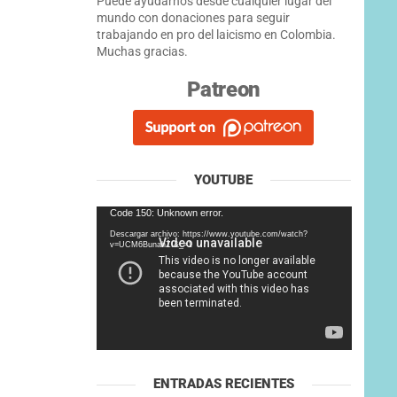
Puede ayudarnos desde cualquier lugar del
mundo con donaciones para seguir
trabajando en pro del laicismo en Colombia.
Muchas gracias.
Patreon
YOUTUBE
Reproductor
Code 150: Unknown error.
de
Descargar archivo: https://www.youtube.com/watch?
vídeo
v=UCM6BunahZI&_=1
ENTRADAS RECIENTES