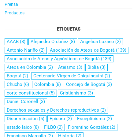
Prensa
Productos
ETIQUETAS
AAAB
(8)
Alejandro Ordóñez
(8)
Angélica Lozano
(2)
Antonio Nariño
(2)
Asociación de Ateos de Bogotá
(139)
Asociación de Ateos y Agnósticos de Bogotá
(139)
Ateos en Colombia
(2)
Ateísmo
(3)
Biblia
(3)
Bogotá
(2)
Centenario Virgen de Chiquinquirá
(2)
Chucho
(6)
Colombia
(8)
Concejo de Bogotá
(3)
corte constitucional
(5)
Cristianismo
(3)
Daniel Coronell
(3)
Derechos sexuales y Derechos reproductivos
(2)
Discriminación
(5)
Epicuro
(2)
Escepticismo
(2)
estado laico
(8)
FILBO
(2)
Florentino González
(2)
Francisco Margallo
(2)
Historia
(2)