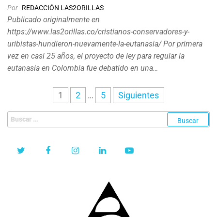
Por
REDACCIÓN LAS2ORILLAS
Publicado originalmente en
https://www.las2orillas.co/cristianos-conservadores-y-
uribistas-hundieron-nuevamente-la-eutanasia/ Por primera
vez en casi 25 años, el proyecto de ley para regular la
eutanasia en Colombia fue debatido en una…
Paginación
1
2
…
5
Siguientes
de
Buscar:
entradas