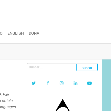
O
ENGLISH
DONA
Buscar:
k Fair
o obtain
languages.