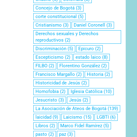
Concejo de Bogotá
(3)
corte constitucional
(5)
Cristianismo
(3)
Daniel Coronell
(3)
Derechos sexuales y Derechos
reproductivos
(2)
Discriminación
(5)
Epicuro
(2)
Escepticismo
(2)
estado laico
(8)
FILBO
(2)
Florentino González
(2)
Francisco Margallo
(2)
Historia
(2)
Historicidad de Jesús
(2)
Homofobia
(2)
Iglesia Católica
(10)
Jesucristo
(3)
Jesús
(2)
La Asociación de Ateos de Bogotá
(139)
laicidad
(9)
Laicismo
(15)
LGBTI
(6)
Libros
(2)
Marco Fidel Ramírez
(5)
pasto
(2)
paz
(3)