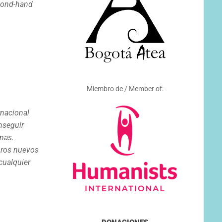
econd-hand
e
Miembro de / Member of:
rnacional
nseguir
mas.
bros nuevos
cualquier