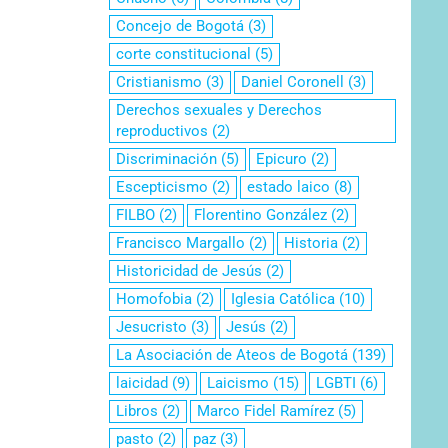
Concejo de Bogotá
(3)
corte constitucional
(5)
Cristianismo
(3)
Daniel Coronell
(3)
Derechos sexuales y Derechos
reproductivos
(2)
Discriminación
(5)
Epicuro
(2)
Escepticismo
(2)
estado laico
(8)
FILBO
(2)
Florentino González
(2)
Francisco Margallo
(2)
Historia
(2)
Historicidad de Jesús
(2)
Homofobia
(2)
Iglesia Católica
(10)
Jesucristo
(3)
Jesús
(2)
La Asociación de Ateos de Bogotá
(139)
laicidad
(9)
Laicismo
(15)
LGBTI
(6)
Libros
(2)
Marco Fidel Ramírez
(5)
pasto
(2)
paz
(3)