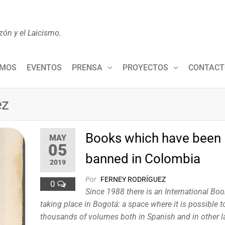
zón y el Laicismo.
OMOS
EVENTOS
PRENSA
PROYECTOS
CONTACT
ez
Books which have been
MAY
05
banned in Colombia
2019
Por
FERNEY RODRÍGUEZ
0
Since 1988 there is an International Boo
taking place in Bogotá: a space where it is possible t
thousands of volumes both in Spanish and in other 