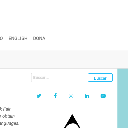
O
ENGLISH
DONA
Buscar:
k Fair
o obtain
languages.