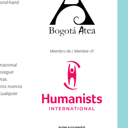
econd-hand
e
Miembro de / Member of:
rnacional
nseguir
mas.
bros nuevos
cualquier