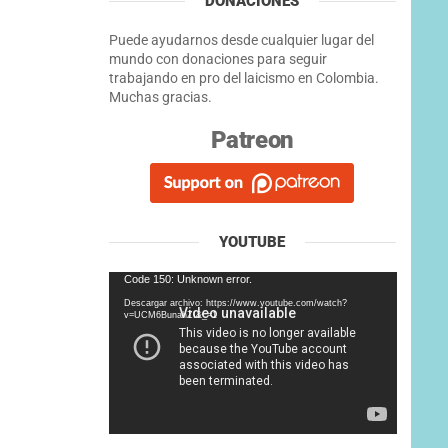
DONACIONES
Puede ayudarnos desde cualquier lugar del
mundo con donaciones para seguir
trabajando en pro del laicismo en Colombia.
Muchas gracias.
Patreon
YOUTUBE
Reproductor
Code 150: Unknown error.
de
Descargar archivo: https://www.youtube.com/watch?
vídeo
v=UCM6BunahZI&_=1