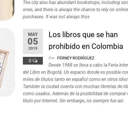
The city also has abundant bookshops, including s
ones, and there is always the chance to rely on onlin
purchases. It was not always thus
Los libros que se han
MAY
05
prohibido en Colombia
2019
Por
FERNEY RODRÍGUEZ
0
Desde 1988 se lleva a cabo la Feria Inte
del Libro en Bogotá. Un espacio donde es posible co
miles de títulos tanto en español como en otros idio
También la ciudad cuenta con muchas librerías de li
como usados. Además de la posibilidad de comprar 
título por Internet. Sin embargo, no siempre fue así.