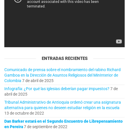
ENTRADAS RECIENTES
Comunicado de prensa sobre el nombramiento del rabino Richard
Gamboa en la Dirección de Asuntos Religiosos del MinInterior de
Colombia
7 de abril de 2025
Infografía: ¿Por qué las iglesias deberían pagar impuestos?
7 de
abril de 2025
Tribunal Administrativo de Antioquia ordenó crear una asignatura
alternativa para quienes no deseen estudiar religión en la escuela
13 de octubre de 2022
Dan Barker estará en el Segundo Encuentro de Librepensamiento
en Pereira
7 de septiembre de 2022