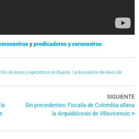
 coronavirus
y
predicadores y coronavirus
ción de Ateos y Agnósticos de Bogotá
La Asociación de Ateos de
E
SIGUIENTE
s
la
Sin precedentes: Fiscalía de Colombia allana
de
la Arquidiócesis de Villavicencio