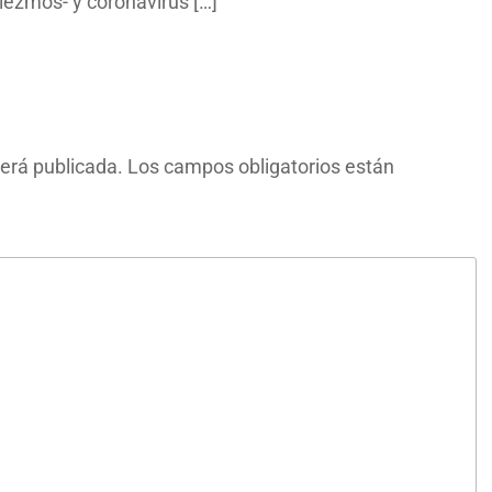
diezmos- y coronavirus […]
será publicada.
Los campos obligatorios están