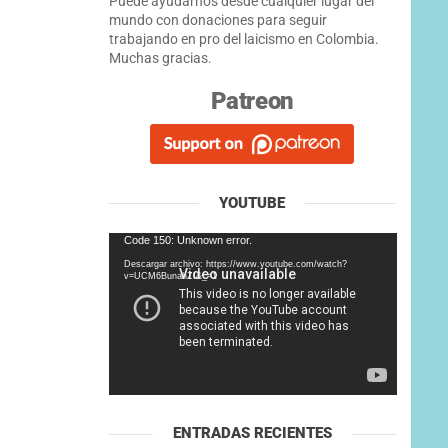
Puede ayudarnos desde cualquier lugar del
mundo con donaciones para seguir
trabajando en pro del laicismo en Colombia.
Muchas gracias.
Patreon
YOUTUBE
Reproductor
Code 150: Unknown error.
de
Descargar archivo: https://www.youtube.com/watch?
vídeo
v=UCM6BunahZI&_=1
ntrada
iguiente
ENTRADAS RECIENTES