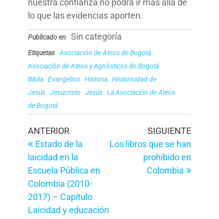
nuestra confianza no podrá ir más allá de
lo que las evidencias aporten.
Sin categoría
Publicado en
Etiquetas
Asociación de Ateos de Bogotá
Asociación de Ateos y Agnósticos de Bogotá
Biblia
Evangelios
Historia
Historicidad de
Jesús
Jesucristo
Jesús
La Asociación de Ateos
de Bogotá
Navegación
Entrada
Entrad
ANTERIOR
SIGUIENTE
anterior
siguien
Estado de la
Los libros que se han
de
laicidad en la
prohibido en
entradas
Escuela Pública en
Colombia
Colombia (2010-
2017) – Capítulo
Laicidad y educación