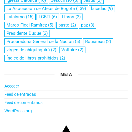
Iglesia Católica
(10)
Jesucristo
(3)
Jesús
(2)
La Asociación de Ateos de Bogotá
(139)
laicidad
(9)
Laicismo
(15)
LGBTI
(6)
Libros
(2)
Marco Fidel Ramírez
(5)
pasto
(2)
paz
(3)
Presidente Duque
(2)
Procuraduría General de la Nación
(5)
Rousseau
(2)
virgen de chiquinquirá
(2)
Voltaire
(2)
Índice de libros prohibidos
(2)
META
Acceder
Feed de entradas
Feed de comentarios
WordPress.org