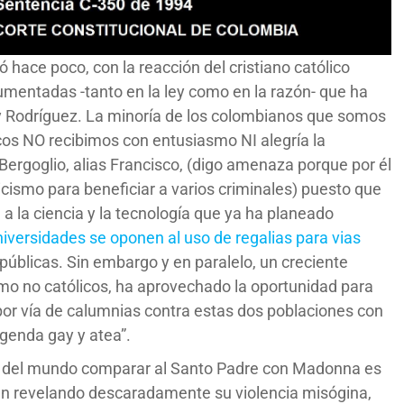
hace poco, con la reacción del cristiano católico
gumentadas -tanto en la ley como en la razón- que ha
y Rodríguez. La minoría de los colombianos que somos
licos NO recibimos con entusiasmo NI alegría la
ergoglio, alias Francisco, (digo amenaza porque por él
aicismo para beneficiar a varios criminales) puesto que
 a la ciencia y la tecnología que ya ha planeado
niversidades se oponen al uso de regalias para vias
 públicas. Sin embargo y en paralelo, un creciente
omo no católicos, ha aprovechado la oportunidad para
por vía de calumnias contra estas dos poblaciones con
agenda gay y atea”.
cos del mundo comparar al Santo Padre con Madonna es
stán revelando descaradamente su violencia misógina,