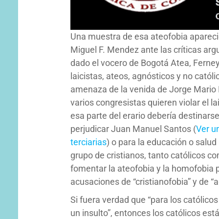
Una muestra de esa ateofobia apareció 
Miguel F. Mendez ante las críticas ar
dado el vocero de Bogotá Atea, Ferne
laicistas, ateos, agnósticos y no cató
amenaza de la venida de Jorge Mario B
varios congresistas quieren violar el l
esa parte del erario debería destinarse
perjudicar Juan Manuel Santos (
Ver
u
terciarias
) o para la educación o salud
grupo de cristianos, tanto católicos c
fomentar la ateofobia y la homofobia 
acusaciones de “cristianofobia” y de “
Si fuera verdad que “para los católi
un insulto”, entonces los católicos e