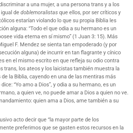
iscriminar a una mujer, a una persona trans y a los
 igual de
doblemoralistas
que ellos, por ser críticos y
licos estarían violando lo que su propia Biblia les
nción alguna: “Todo el que odia a su hermano es un
posee vida eterna en sí mismo” (1 Juan 3: 15). Más
o Miguel F. Mendez se sienta tan empoderado (y por
cución alguna) de incurrir en tan flagrante y cínico
es en el mismo escrito en que refleja su odio contra
trans, los ateos y los laicistas también muestra la
 de la Biblia, cayendo en una de las mentiras más
o dice: “Yo amo a Dios”, y odia a su hermano, es un
mano, a quien ve, no puede amar a Dios a quien no ve.
 mandamiento: quien ama a Dios, ame también a su
usivo acto decir que “la mayor parte de los
mente preferimos que se gasten estos recursos en la