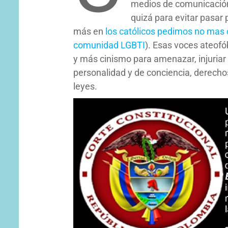
medios de comunicación
quizá para evitar pasar 
más en
los católicos pedimos no mas c
comunidad LGBTI
). Esas voces ateof
y más cinismo para amenazar, injuriar y
personalidad y de conciencia, derech
leyes.