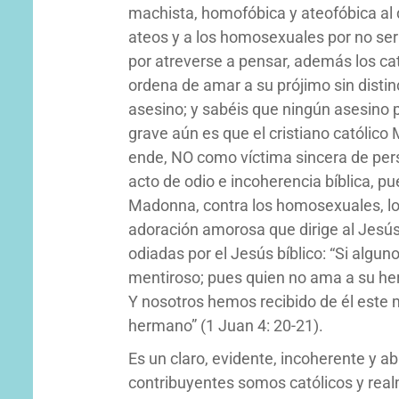
machista, homofóbica y ateofóbica al d
ateos y a los homosexuales por no ser
por atreverse a pensar, además los cató
ordena de amar a su prójimo sin disti
asesino; y sabéis que ningún asesino 
grave aún es que el cristiano católic
ende, NO como víctima sincera de perse
acto de odio e incoherencia bíblica, pu
Madonna, contra los homosexuales, los 
adoración amorosa que dirige al Jesús
odiadas por el Jesús bíblico: “Si algun
mentiroso; pues quien no ama a su her
Y nosotros hemos recibido de él este
hermano” (1 Juan 4: 20-21).
Es un claro, evidente, incoherente y ab
contribuyentes somos católicos y real