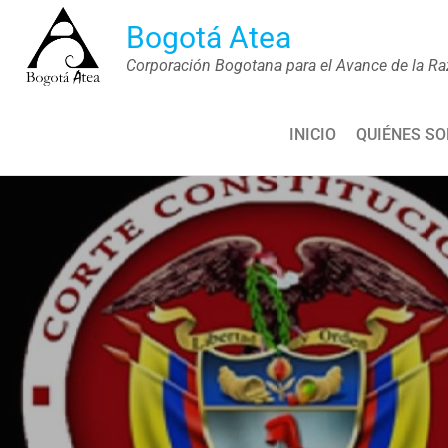
Saltar
Bogotá Atea
al
Corporación Bogotana para el Avance de la Ra
contenido
INICIO
QUIÉNES S