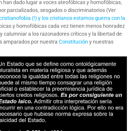
 han dado lugar a voces ateofóbicas y homofóbicas,
por parcializados, sesgados o discriminatorios (Ver
ristianofobia (!) y
los cristianos estamos guerra con la
óbicas y homofóbicas cada vez tienen menos honradez
 calumniar a los razonadores críticos y la libertad de
os amparados por nuestra
Constitución
y nuestras