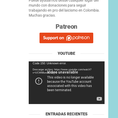
Puede ayudarnos desde cualquier lugar del
mundo con donaciones para seguir
trabajando en pro del laicismo en Colombia.
Muchas gracias.
Patreon
YOUTUBE
Reproductor
Code 150: Unknown error.
de
Descargar archivo: https://www.youtube.com/watch?
vídeo
v=UCM6BunahZI&_=1
ENTRADAS RECIENTES