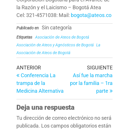
la Razón y el Laicismo – Bogotá Atea
Cel: 321-4571038: Mail:
bogota@ateos.co
Sin categoría
Publicado en
Etiquetas
Asociación de Ateos de Bogotá
Asociación de Ateos y Agnósticos de Bogotá
La
Asociación de Ateos de Bogotá
Navegación
Entrada
Entrad
ANTERIOR
SIGUIENTE
anterior
siguien
Conferencia La
Así fue la marcha
de
trampa de la
por la familia – 1ra
entradas
Medicina Alternativa
parte
Deja una respuesta
Tu dirección de correo electrónico no será
publicada.
Los campos obligatorios están