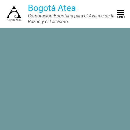
Saltar
Bogotá Atea
al
Corporación Bogotana para el Avance de la
MENÚ
contenido
Razón y el Laicismo.