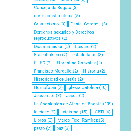
Concejo de Bogotá
(3)
corte constitucional
(5)
Cristianismo
(3)
Daniel Coronell
(3)
Derechos sexuales y Derechos
reproductivos
(2)
Discriminación
(5)
Epicuro
(2)
Escepticismo
(2)
estado laico
(8)
FILBO
(2)
Florentino González
(2)
Francisco Margallo
(2)
Historia
(2)
Historicidad de Jesús
(2)
Homofobia
(2)
Iglesia Católica
(10)
Jesucristo
(3)
Jesús
(2)
La Asociación de Ateos de Bogotá
(139)
laicidad
(9)
Laicismo
(15)
LGBTI
(6)
Libros
(2)
Marco Fidel Ramírez
(5)
pasto
(2)
paz
(3)