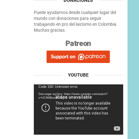
DONACIONES
Puede ayudarnos desde cualquier lugar del
mundo con donaciones para seguir
trabajando en pro del laicismo en Colombia.
Muchas gracias.
Patreon
YOUTUBE
Reproductor
Code 150: Unknown error.
de
Descargar archivo: https://www.youtube.com/watch?
vídeo
v=UCM6BunahZI&_=1