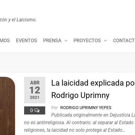
zón y el Laicismo.
OMOS
EVENTOS
PRENSA
PROYECTOS
CONTACT
La laicidad explicada po
ABR
12
Rodrigo Uprimny
2021
Por
RODRIGO UPRIMNY YEPES
0
Publicada originalmente en Dejusticia La
no es antirreligiosa. Al contrario: al separar al Estado
religiones, la laicidad no solo protege al Estado…