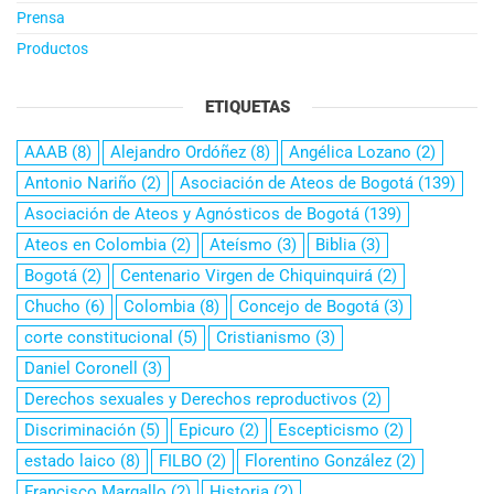
Prensa
Productos
ETIQUETAS
AAAB
(8)
Alejandro Ordóñez
(8)
Angélica Lozano
(2)
Antonio Nariño
(2)
Asociación de Ateos de Bogotá
(139)
Asociación de Ateos y Agnósticos de Bogotá
(139)
Ateos en Colombia
(2)
Ateísmo
(3)
Biblia
(3)
Bogotá
(2)
Centenario Virgen de Chiquinquirá
(2)
Chucho
(6)
Colombia
(8)
Concejo de Bogotá
(3)
corte constitucional
(5)
Cristianismo
(3)
Daniel Coronell
(3)
Derechos sexuales y Derechos reproductivos
(2)
Discriminación
(5)
Epicuro
(2)
Escepticismo
(2)
estado laico
(8)
FILBO
(2)
Florentino González
(2)
Francisco Margallo
(2)
Historia
(2)