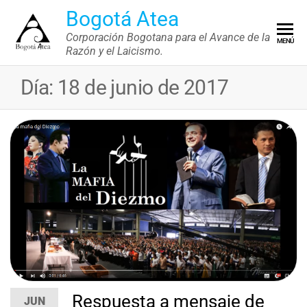
Saltar
Bogotá Atea
al
Corporación Bogotana para el Avance de la
MENÚ
contenido
Razón y el Laicismo.
Día:
18 de junio de 2017
Respuesta a mensaje de
JUN