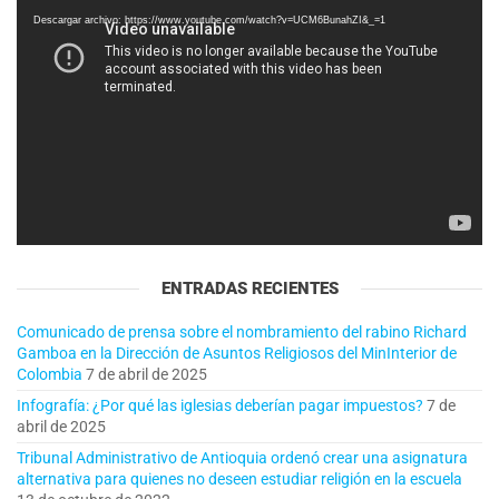
de
Descargar archivo: https://www.youtube.com/watch?v=UCM6BunahZI&_=1
vídeo
ENTRADAS RECIENTES
Comunicado de prensa sobre el nombramiento del rabino Richard
Gamboa en la Dirección de Asuntos Religiosos del MinInterior de
Colombia
7 de abril de 2025
Infografía: ¿Por qué las iglesias deberían pagar impuestos?
7 de
abril de 2025
Tribunal Administrativo de Antioquia ordenó crear una asignatura
alternativa para quienes no deseen estudiar religión en la escuela