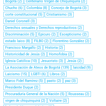
Bogotá
(2)
Centenario Virgen de Chiquinquirá
(2)
Chucho
(6)
Colombia
(8)
Concejo de Bogotá
(3)
corte constitucional
(5)
Cristianismo
(3)
Daniel Coronell
(3)
Derechos sexuales y Derechos reproductivos
(2)
Discriminación
(5)
Epicuro
(2)
Escepticismo
(2)
estado laico
(8)
FILBO
(2)
Florentino González
(2)
Francisco Margallo
(2)
Historia
(2)
Historicidad de Jesús
(2)
Homofobia
(2)
Iglesia Católica
(10)
Jesucristo
(3)
Jesús
(2)
La Asociación de Ateos de Bogotá
(139)
laicidad
(9)
Laicismo
(15)
LGBTI
(6)
Libros
(2)
Marco Fidel Ramírez
(5)
pasto
(2)
paz
(3)
Presidente Duque
(2)
Procuraduría General de la Nación
(5)
Rousseau
(2)
virgen de chiquinquirá
(2)
Voltaire
(2)