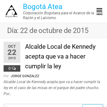
Saltar
Bogotá Atea
al
Corporación Bogotana para el Avance de la
MENÚ
contenido
Razón y el Laicismo.
Día:
22 de octubre de 2015
Alcalde Local de Kennedy
OCT
22
acepta que va a hacer
2015
cumplir la ley
0
Por
JORGE GONZALEZ
Alcalde Local de Kennedy acepta que va a hacer cumplir la
ley en el caso de las misas en el parque del padre chucho.
Por…
Buscar: