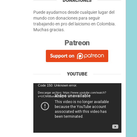
DONACIONES
Puede ayudarnos desde cualquier lugar del
mundo con donaciones para seguir
trabajando en pro del laicismo en Colombia.
Muchas gracias.
Patreon
YOUTUBE
Reproductor
Code 150: Unknown error.
de
Descargar archivo: https://www.youtube.com/watch?
vídeo
v=UCM6BunahZI&_=1