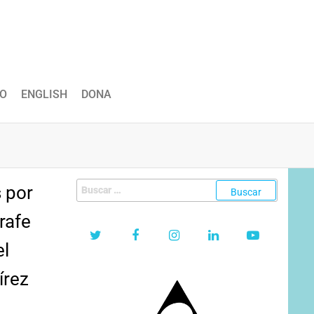
O
ENGLISH
DONA
Buscar:
 por
rrafe
el
írez