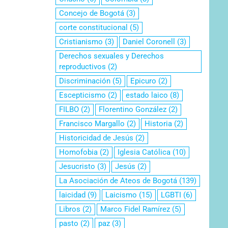
Concejo de Bogotá
(3)
corte constitucional
(5)
Cristianismo
(3)
Daniel Coronell
(3)
Derechos sexuales y Derechos
reproductivos
(2)
Discriminación
(5)
Epicuro
(2)
Escepticismo
(2)
estado laico
(8)
FILBO
(2)
Florentino González
(2)
Francisco Margallo
(2)
Historia
(2)
Historicidad de Jesús
(2)
Homofobia
(2)
Iglesia Católica
(10)
Jesucristo
(3)
Jesús
(2)
La Asociación de Ateos de Bogotá
(139)
laicidad
(9)
Laicismo
(15)
LGBTI
(6)
Libros
(2)
Marco Fidel Ramírez
(5)
pasto
(2)
paz
(3)