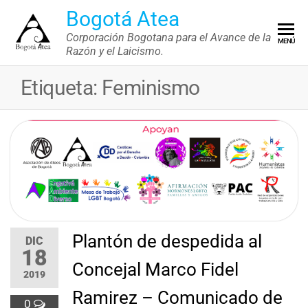
Saltar
Bogotá Atea
al
Corporación Bogotana para el Avance de la
MENÚ
contenido
Razón y el Laicismo.
Etiqueta:
Feminismo
Plantón de despedida al
DIC
18
Concejal Marco Fidel
2019
Ramirez – Comunicado de
0