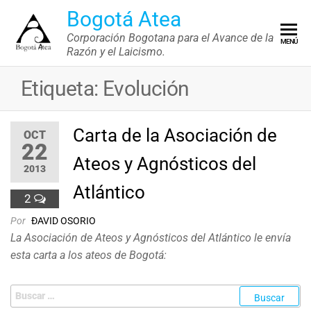
Saltar
Bogotá Atea
al
Corporación Bogotana para el Avance de la
MENÚ
contenido
Razón y el Laicismo.
Etiqueta:
Evolución
Carta de la Asociación de
OCT
22
Ateos y Agnósticos del
2013
Atlántico
2
Por
ÐAVID OSORIO
La Asociación de Ateos y Agnósticos del Atlántico le envía
esta carta a los ateos de Bogotá:
Buscar: