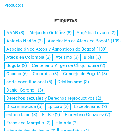
Productos
ETIQUETAS
AAAB
(8)
Alejandro Ordóñez
(8)
Angélica Lozano
(2)
Antonio Nariño
(2)
Asociación de Ateos de Bogotá
(139)
Asociación de Ateos y Agnósticos de Bogotá
(139)
Ateos en Colombia
(2)
Ateísmo
(3)
Biblia
(3)
Bogotá
(2)
Centenario Virgen de Chiquinquirá
(2)
Chucho
(6)
Colombia
(8)
Concejo de Bogotá
(3)
corte constitucional
(5)
Cristianismo
(3)
Daniel Coronell
(3)
Derechos sexuales y Derechos reproductivos
(2)
Discriminación
(5)
Epicuro
(2)
Escepticismo
(2)
estado laico
(8)
FILBO
(2)
Florentino González
(2)
Francisco Margallo
(2)
Historia
(2)
Historicidad de Jesús
(2)
Homofobia
(2)