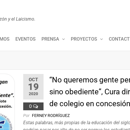
zón y el Laicismo.
OMOS
EVENTOS
PRENSA
PROYECTOS
CONTACT
“No queremos gente pe
OCT
19
sino obediente”, Cura di
2020
de colegio en concesió
0
Por
FERNEY RODRÍGUEZ
Estas palabras, más propias de la educación del siglo
podrían pasar por alto de no ser porque los estudiant