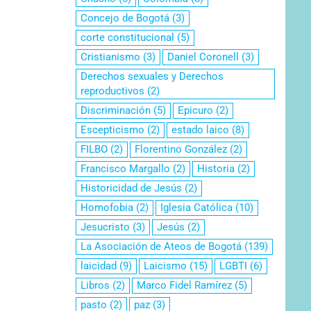
Concejo de Bogotá
(3)
corte constitucional
(5)
Cristianismo
(3)
Daniel Coronell
(3)
Derechos sexuales y Derechos
reproductivos
(2)
Discriminación
(5)
Epicuro
(2)
Escepticismo
(2)
estado laico
(8)
FILBO
(2)
Florentino González
(2)
Francisco Margallo
(2)
Historia
(2)
Historicidad de Jesús
(2)
Homofobia
(2)
Iglesia Católica
(10)
Jesucristo
(3)
Jesús
(2)
La Asociación de Ateos de Bogotá
(139)
laicidad
(9)
Laicismo
(15)
LGBTI
(6)
Libros
(2)
Marco Fidel Ramírez
(5)
pasto
(2)
paz
(3)