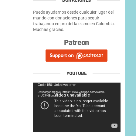
DONACIONES
Puede ayudarnos desde cualquier lugar del
mundo con donaciones para seguir
trabajando en pro del laicismo en Colombia.
Muchas gracias.
Patreon
YOUTUBE
Reproductor
Code 150: Unknown error.
de
Descargar archivo: https://www.youtube.com/watch?
vídeo
v=UCM6BunahZI&_=1