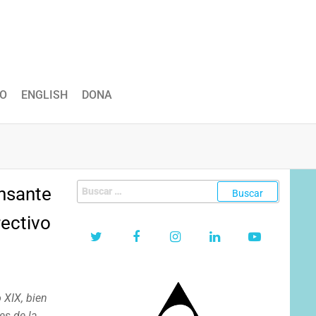
O
ENGLISH
DONA
Buscar:
nsante
rectivo
n
 XIX, bien
es de la