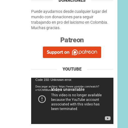
DONACIONES
Puede ayudarnos desde cualquier lugar del
mundo con donaciones para seguir
trabajando en pro del laicismo en Colombia.
Muchas gracias.
Patreon
YOUTUBE
Reproductor
Code 150: Unknown error.
de
Descargar archivo: https://www.youtube.com/watch?
vídeo
v=UCM6BunahZI&_=1