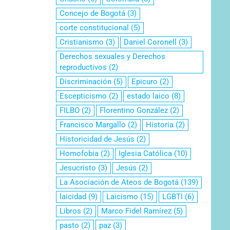
Concejo de Bogotá
(3)
corte constitucional
(5)
Cristianismo
(3)
Daniel Coronell
(3)
Derechos sexuales y Derechos
reproductivos
(2)
Discriminación
(5)
Epicuro
(2)
Escepticismo
(2)
estado laico
(8)
FILBO
(2)
Florentino González
(2)
Francisco Margallo
(2)
Historia
(2)
Historicidad de Jesús
(2)
Homofobia
(2)
Iglesia Católica
(10)
Jesucristo
(3)
Jesús
(2)
La Asociación de Ateos de Bogotá
(139)
laicidad
(9)
Laicismo
(15)
LGBTI
(6)
Libros
(2)
Marco Fidel Ramírez
(5)
pasto
(2)
paz
(3)