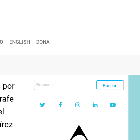
O
ENGLISH
DONA
Buscar:
 por
rrafe
el
írez