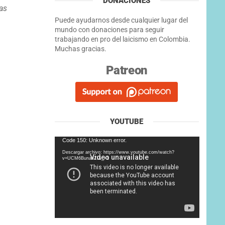
DONACIONES
as
Puede ayudarnos desde cualquier lugar del
mundo con donaciones para seguir
trabajando en pro del laicismo en Colombia.
Muchas gracias.
Patreon
YOUTUBE
Reproductor
Code 150: Unknown error.
de
Descargar archivo: https://www.youtube.com/watch?
vídeo
v=UCM6BunahZI&_=1