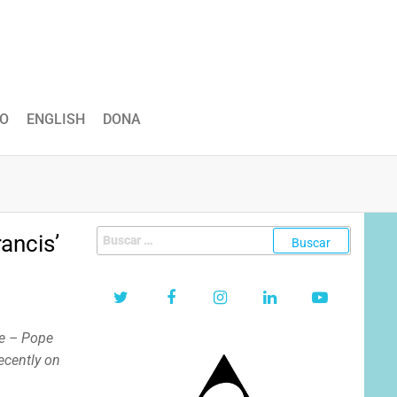
O
ENGLISH
DONA
Buscar:
ancis’
se – Pope
recently on