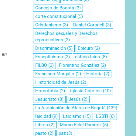
Concejo de Bogotá
(3)
corte constitucional
(5)
Cristianismo
(3)
Daniel Coronell
(3)
Derechos sexuales y Derechos
reproductivos
(2)
Discriminación
(5)
Epicuro
(2)
o en
Escepticismo
(2)
estado laico
(8)
FILBO
(2)
Florentino González
(2)
Francisco Margallo
(2)
Historia
(2)
Historicidad de Jesús
(2)
Homofobia
(2)
Iglesia Católica
(10)
Jesucristo
(3)
Jesús
(2)
La Asociación de Ateos de Bogotá
(139)
laicidad
(9)
Laicismo
(15)
LGBTI
(6)
Libros
(2)
Marco Fidel Ramírez
(5)
pasto
(2)
paz
(3)