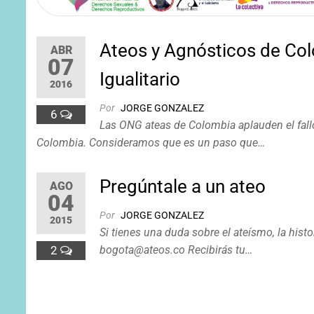
Ateos y Agnósticos de Col
ABR
07
Igualitario
2016
Por
JORGE GONZALEZ
6
Las ONG ateas de Colombia aplauden el fallo
Colombia. Consideramos que es un paso que…
Pregúntale a un ateo
AGO
04
Por
JORGE GONZALEZ
2015
Si tienes una duda sobre el ateísmo, la hist
2
bogota@ateos.co Recibirás tu…