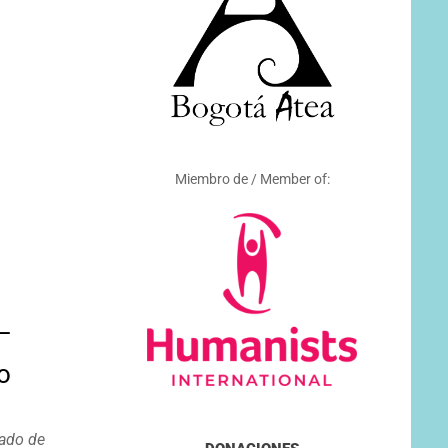
Miembro de / Member of:
–
o
ado de